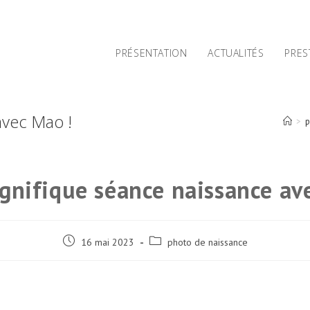
PRÉSENTATION
ACTUALITÉS
PRES
avec Mao !
>
p
nifique séance naissance av
Post
Post
16 mai 2023
photo de naissance
published:
category: