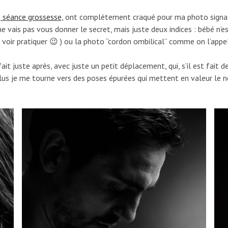
a
séance grossesse,
ont complètement craqué pour ma photo signatu
 ne vais pas vous donner le secret, mais juste deux indices : bébé n’
e voir pratiquer 😉 ) ou la photo “cordon ombilical” comme on l’app
fait juste après, avec juste un petit déplacement, qui, s’il est fait 
 plus je me tourne vers des poses épurées qui mettent en valeur le n