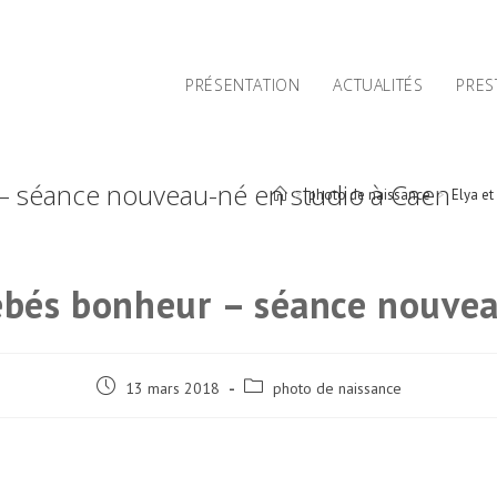
PRÉSENTATION
ACTUALITÉS
PRES
 – séance nouveau-né en studio à Caen
>
photo de naissance
>
Elya e
bébés bonheur – séance nouvea
Post
Post
13 mars 2018
photo de naissance
published:
category: