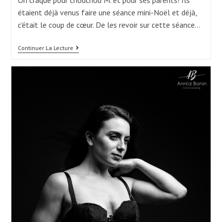
étaient déjà venus faire une séance mini-Noël et déjà,
c'était le coup de cœur. De les revoir sur cette séance…
Séance
Continuer La Lecture
2-
6
Mois
À
Croquer