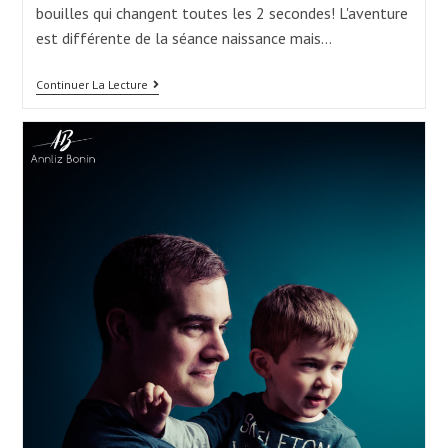
bouilles qui changent toutes les 2 secondes! L'aventure
est différente de la séance naissance mais…
Séance
Continuer La Lecture
Pour
Loulou
« J’ai
5
Mois! »