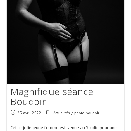
Magnifique séance
Boudoir
Post
Post
25 avril 2022
Actualités
/
photo boudoir
published:
category:
Cette jolie jeune femme est venue au Studio pour une