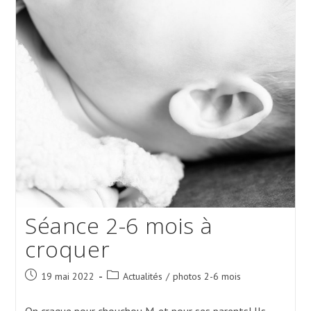
Séance 2-6 mois à
croquer
Post
Post
19 mai 2022
Actualités
/
photos 2-6 mois
published:
category:
On craque pour chouchou M. et pour ses parents! Ils