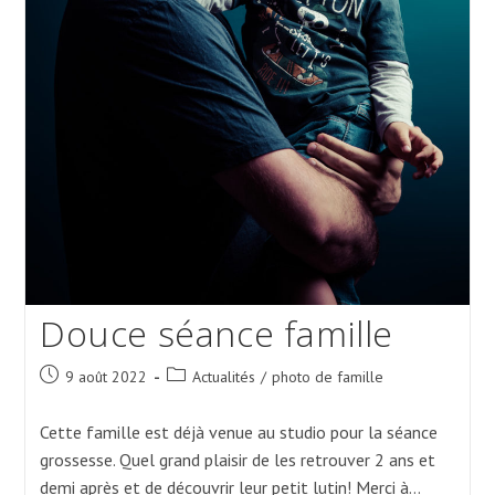
Douce séance famille
Post
Post
9 août 2022
Actualités
/
photo de famille
published:
category:
Cette famille est déjà venue au studio pour la séance
grossesse. Quel grand plaisir de les retrouver 2 ans et
demi après et de découvrir leur petit lutin! Merci à…