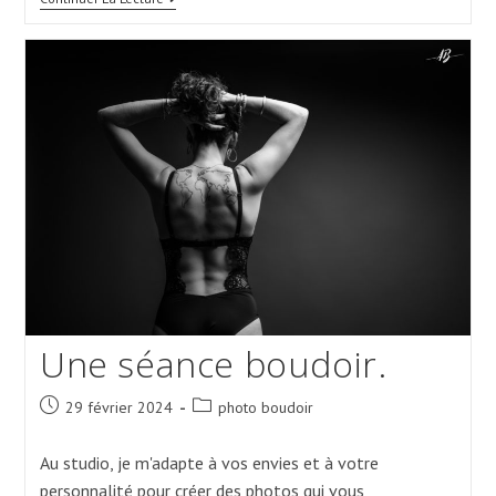
Séance
Boudoir
En
Couple
Une séance boudoir.
Post
Post
29 février 2024
photo boudoir
published:
category:
Au studio, je m'adapte à vos envies et à votre
personnalité pour créer des photos qui vous