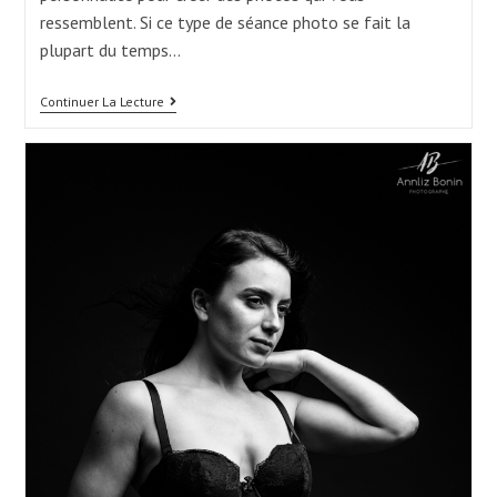
ressemblent. Si ce type de séance photo se fait la
plupart du temps…
Une
Continuer La Lecture
Séance
Boudoir.