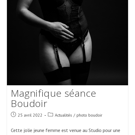
Magnifique séance
Boudoir
Post
Post
25 avril 2022
Actualités
/
photo boudoir
published:
category:
Cette jolie jeune femme est venue au Studio pour une