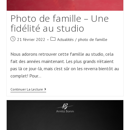
Photo de famille – Une
fidélité au studio
Post
Post
21 février 2022
Actualités
/
photo de famille
published:
category:
Nous adorons retrouver cette famille au studio, cela
fait des années maintenant. Les plus grands n'étaient
pas là ce jour-là, mais c'est sûr on les reverra bientôt au
complet! Pour…
Photo
Continuer La Lecture
De
Famille
–
Une
Fidélité
Au
Studio