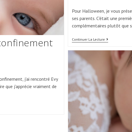
published:
category:
Pour Halloween, je vous prése
ses parents. C'était une premiè
complémentaires plutôt que 
confinement
Séance
Continuer La Lecture
Photo
Naissance
Pour
Viktor
finement, j'ai rencontré Evy
dire que j'apprécie vraiment de