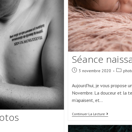
Séance naiss
Post
Post
3 novembre 2020
phot
published:
category
Aujourd'hui, je vous propose u
Novembre. La douceur et la te
m'apaisent, et…
hotos
Séance
Continuer La Lecture
Naissance
Au
Studio