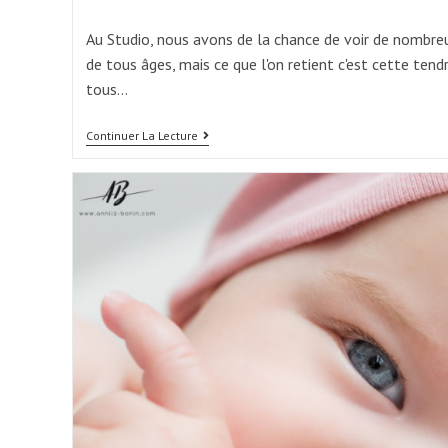
published:
category:
Au Studio, nous avons de la chance de voir de nombreu
de tous âges, mais ce que l'on retient c'est cette ten
tous…
La
Continuer La Lecture
Fête
Des
Papas
En
Photos