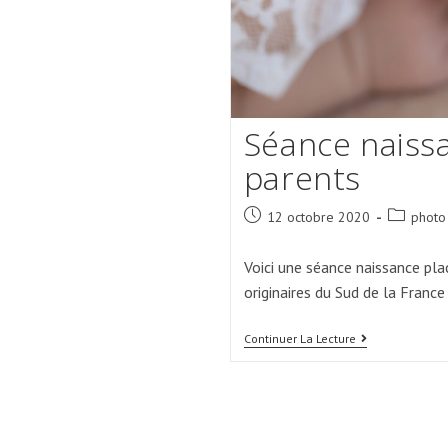
Séance naissa
parents
Post
Post
12 octobre 2020
photo
published:
category:
Voici une séance naissance plac
originaires du Sud de la France
Séance
Continuer La Lecture
Naissance
Avec
Giulia
Et
Ses
Parents