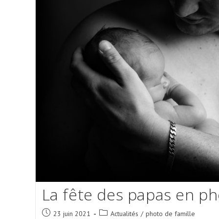
La fête des papas en p
Post
Post
23 juin 2021
Actualités
/
photo de famille