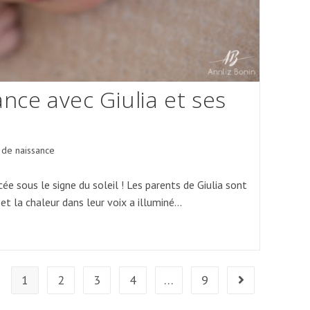
nce avec Giulia et ses
 de naissance
ée sous le signe du soleil ! Les parents de Giulia sont
 et la chaleur dans leur voix a illuminé…
1
2
3
4
…
9
Aller à la page s