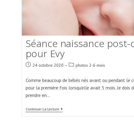
Séance naissance post-
pour Evy
Post
Post
24 octobre 2020
photos 2-6 mois
published:
category:
Comme beaucoup de bébés nés avant ou pendant le con
pour la première fois lorsqu'elle avait 5 mois. Je dois 
prendre en…
Séance
Continuer La Lecture
Naissance
Post-
Confinement
Pour
Evy