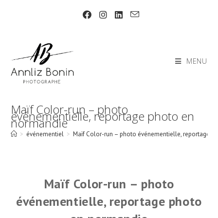
Skip
to
content
MENU
Maïf Color-run – photo
événementielle, reportage photo en
normandie
>
événementiel
>
Maïf Color-run – photo événementielle, reportage 
Maïf Color-run – photo
événementielle, reportage photo