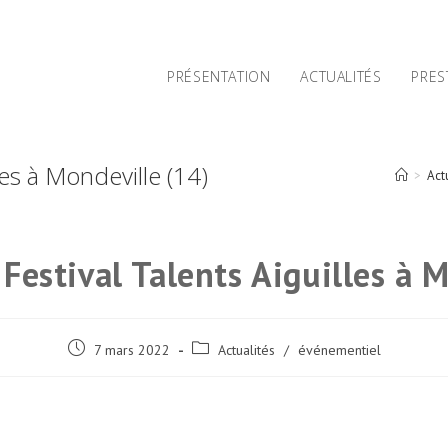
PRÉSENTATION
ACTUALITÉS
PRES
les à Mondeville (14)
>
Act
Festival Talents Aiguilles à 
Post
Post
7 mars 2022
Actualités
/
événementiel
published:
category: