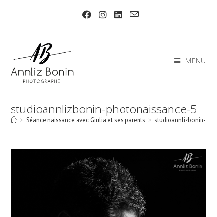
Skip
to
content
MENU
studioannlizbonin-photonaissance-5
>
Séance naissance avec Giulia et ses parents
>
studioannlizbonin-pho