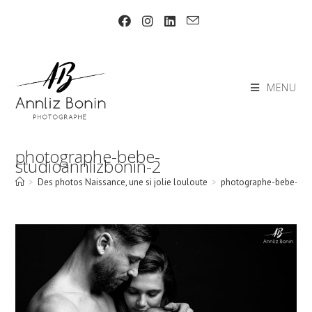
Skip
to
content
MENU
photographe-bebe-
studioannlizbonin-2
>
Des photos Naissance, une si jolie louloute
>
photographe-bebe-stu