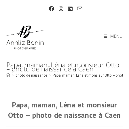
Skip
to
content
MENU
Papa, maman, Léna et monsieur Otto
– photo de naissance à Caen
>
photo de naissance
>
Papa, maman, Léna et monsieur Otto – photo d
Papa, maman, Léna et monsieur
Otto – photo de naissance à Caen