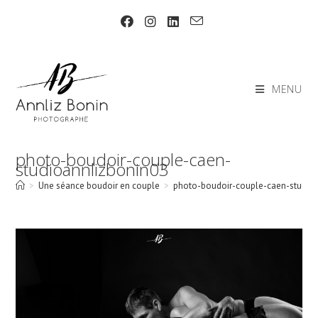
Skip
to
content
MENU
photo-boudoir-couple-caen-
studioannlizbonin03
>
Une séance boudoir en couple
>
photo-boudoir-couple-caen-studio