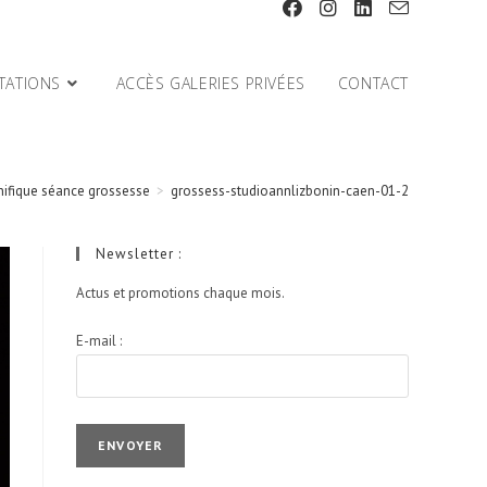
TATIONS
ACCÈS GALERIES PRIVÉES
CONTACT
ifique séance grossesse
>
grossess-studioannlizbonin-caen-01-2
Newsletter :
Actus et promotions chaque mois.
E-mail :
I agree terms and conditions.*