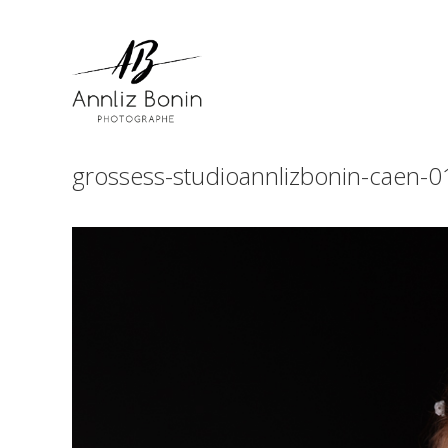
Skip
to
content
grossess-studioannlizbonin-caen-0