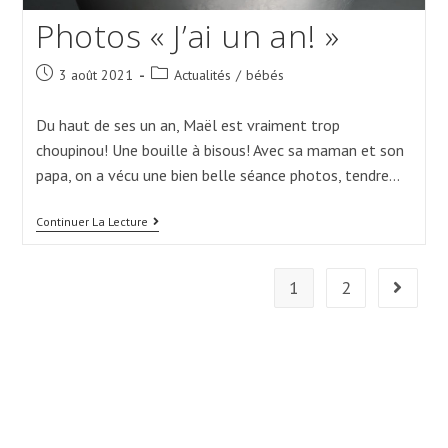
Photos « J’ai un an! »
Post
Post
3 août 2021
Actualités
/
bébés
published:
category:
Du haut de ses un an, Maël est vraiment trop
choupinou! Une bouille à bisous! Avec sa maman et son
papa, on a vécu une bien belle séance photos, tendre…
Photos
Continuer La Lecture
« J’ai
Un
An! »
1
2
Aller à l