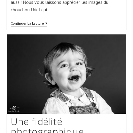
aussi! Nous vous laissons apprécier les images du
chouchou Uriel qui…
Bain
Continuer La Lecture
De
Lait
Pour
Des
Photos
« J’ai
Un
An! »
Une fidélité
photographique