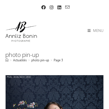
Skip
to
content
MENU
photo pin-up
>
Actualités
>
photo pin-up
>
Page 3