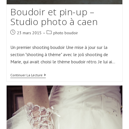
Boudoir et pin-up –
Studio photo à caen
Post
Post
23 mars 2015
photo boudoir
published:
category:
Un premier shooting boudoir Une mise à jour sur la
section "shooting à thème" avec le joli shooting de
Marie, qui avait choisi le thème boudoir rétro. Je lui ai…
Boudoir
Continuer La Lecture
Et
Pin-
Up
–
Studio
Photo
À
Caen