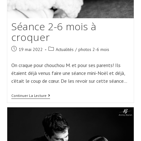
Séance 2-6 mois à
croquer
Post
Post
19 mai 2022
Actualités
/
photos 2-6 mois
published:
category:
On craque pour chouchou M. et pour ses parents! Ils
étaient déjà venus faire une séance mini-Noël et déjà,
c'était le coup de cœur. De les revoir sur cette séance…
Séance
Continuer La Lecture
2-
6
Mois
À
Croquer