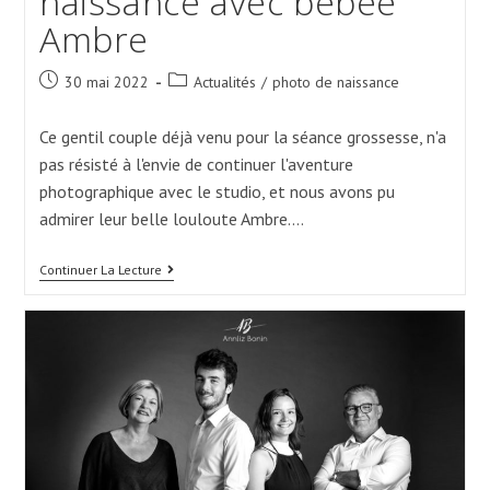
naissance avec bébée
Ambre
Post
Post
30 mai 2022
Actualités
/
photo de naissance
published:
category:
Ce gentil couple déjà venu pour la séance grossesse, n'a
pas résisté à l'envie de continuer l'aventure
photographique avec le studio, et nous avons pu
admirer leur belle louloute Ambre.…
Une
Continuer La Lecture
Douce
Séance
Naissance
Avec
Bébée
Ambre