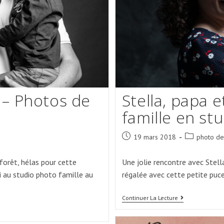
 – Photos de
Stella, papa 
famille en st
Post
Post
19 mars 2018
photo de
published:
category:
forêt, hélas pour cette
Une jolie rencontre avec Stella
i au studio photo famille au
régalée avec cette petite puce
Stella,
Continuer La Lecture
Papa
Et
Maman