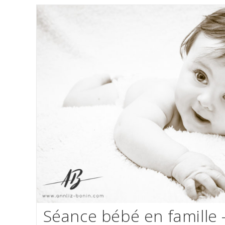
D’automne
–
Photos
De
Famille
En
Studio
À
Caen
Séance bébé en famille 