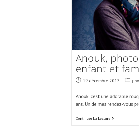
Anouk, photo
enfant et fam
Post
Post
19 décembre 2017
pho
published:
categor
Anouk, c'est une adorable rouq
ans. Un de mes rendez-vous pré
Anouk,
Continuer La Lecture
Photo
De
Nöel
–