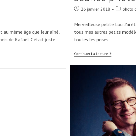
Post
Post
26 janvier 2018
photo 
published:
category:
Merveilleuse petite Lou. J'ai 
nt au même âge que leur aîné,
tous mes autres petits modèle
is de Rafaël. C'était juste
toutes les poses…
Lou,
Continuer La Lecture
Premier
Bébé
2018
Au
Studio
:)
–
Séance
Photo
De
Naissance
À
Caen