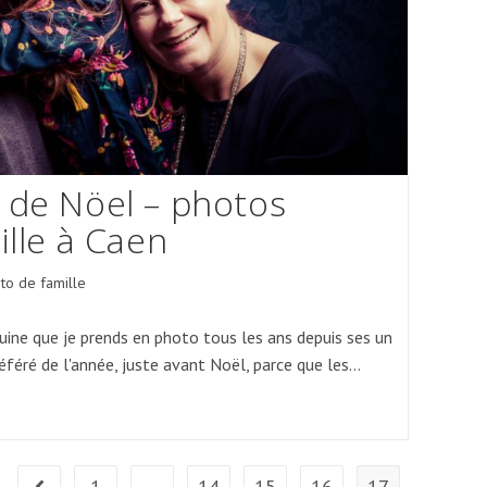
 de Nöel – photos
ille à Caen
to de famille
y:
uine que je prends en photo tous les ans depuis ses un
féré de l'année, juste avant Noël, parce que les…
1
…
14
15
16
17