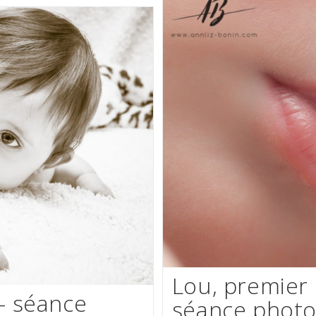
–
Séance
Famille
En
Studio
À
Caen
Lou, premier 
– séance
séance photo