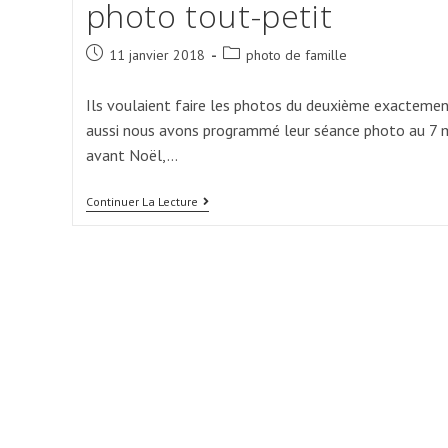
photo tout-petit
Post
Post
11 janvier 2018
photo de famille
published:
category:
Ils voulaient faire les photos du deuxième exacteme
aussi nous avons programmé leur séance photo au 7 mo
avant Noël,…
Séance
Continuer La Lecture
Bébé
En
Famille
–
Séance
Photo
Tout-
Petit