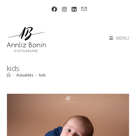
Skip
to
content
MENU
kids
>
Actualités
>
kids