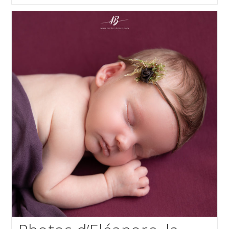
De
Naissance
Avec
Maxence
Et
Sa
Famille