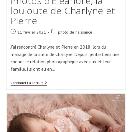
Photos d’Eléanore, la
louloute de Charlyne et
Pierre
Post
Post
11 février 2021
photo de naissance
published:
category:
J'ai rencontré Charlyne et Pierre en 2018, lors du
mariage de la sœur de Charlyne. Depuis, j'entretiens une
chouette relation photographique avec eux et leur
famille. Ils ont eu en…
Photos
Continuer La Lecture
D’Eléanore,
La
Louloute
De
Charlyne
Et
Pierre