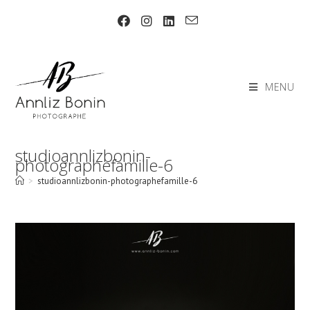
Skip
to
content
MENU
studioannlizbonin-
photographefamille-6
>
studioannlizbonin-photographefamille-6