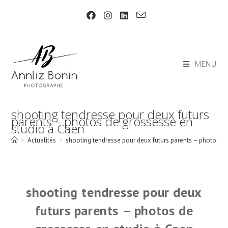
Skip
to
content
MENU
shooting tendresse pour deux futurs
parents – photos de grossesse en
studio à Caen
>
Actualités
>
shooting tendresse pour deux futurs parents – photos d
shooting tendresse pour deux
futurs parents – photos de