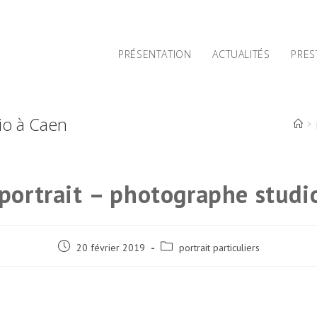
PRÉSENTATION
ACTUALITÉS
PRES
io à Caen
>
portrait – photographe studi
Post
Post
20 février 2019
portrait particuliers
published:
category: