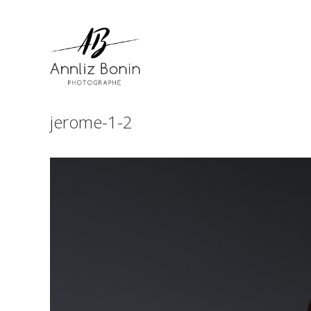
Skip
to
content
jerome-1-2