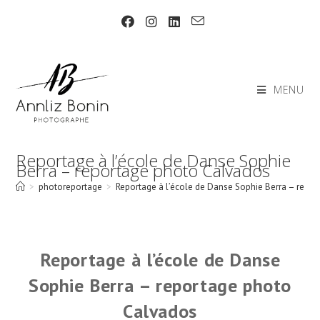
Skip
to
content
MENU
Reportage à l’école de Danse Sophie
Berra – reportage photo Calvados
>
photoreportage
>
Reportage à l’école de Danse Sophie Berra – repo
Reportage à l’école de Danse
Sophie Berra – reportage photo
Calvados