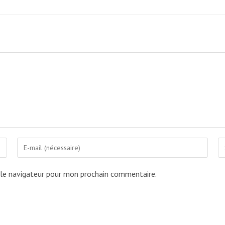
Enter
En
your
yo
email
we
 le navigateur pour mon prochain commentaire.
address
U
to
(o
comment