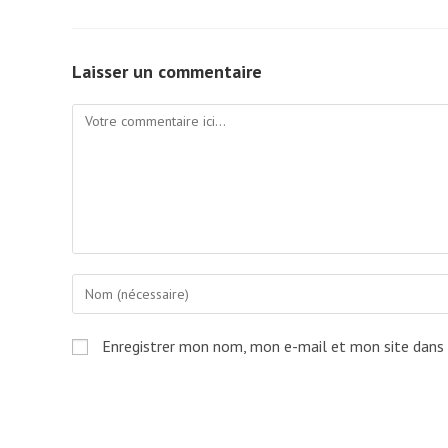
Laisser un commentaire
Comment
Enter
your
name
Enregistrer mon nom, mon e-mail et mon site dans
or
username
to
comment