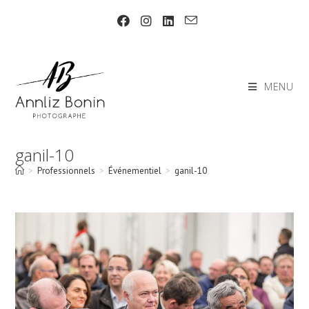
Skip
to
content
MENU
ganil-10
>
Professionnels
>
Événementiel
>
ganil-10