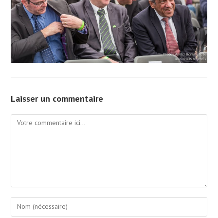
Laisser un commentaire
Comment
Enter
your