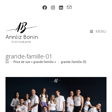
Skip
to
content
MENU
grande-famille-01
>
Prise de vue « grande famille »
>
grande-famille-01