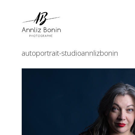
Skip
to
content
autoportrait-studioannlizbonin