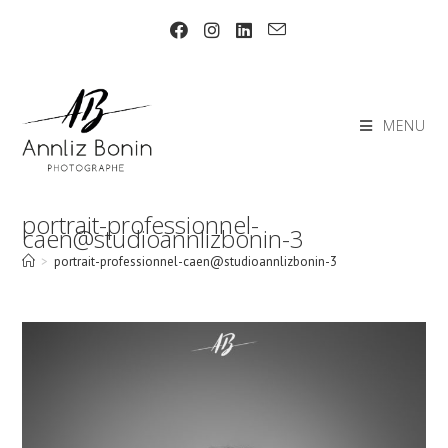
Skip
to
content
MENU
portrait-professionnel-
caen@studioannlizbonin-3
>
portrait-professionnel-caen@studioannlizbonin-3