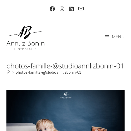
Skip
to
content
MENU
photos-famille-@studioannlizbonin-01
>
photos-famille-@studioannlizbonin-01