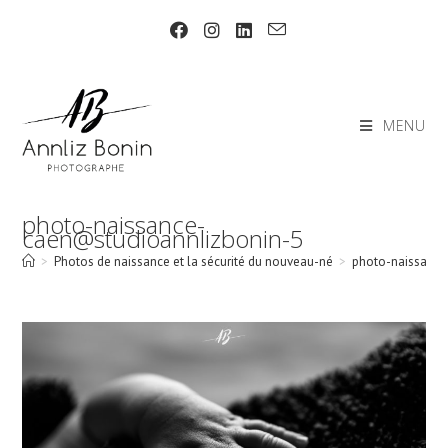
Skip
to
content
MENU
photo-naissance-
caen@studioannlizbonin-5
>
Photos de naissance et la sécurité du nouveau-né
>
photo-naissance