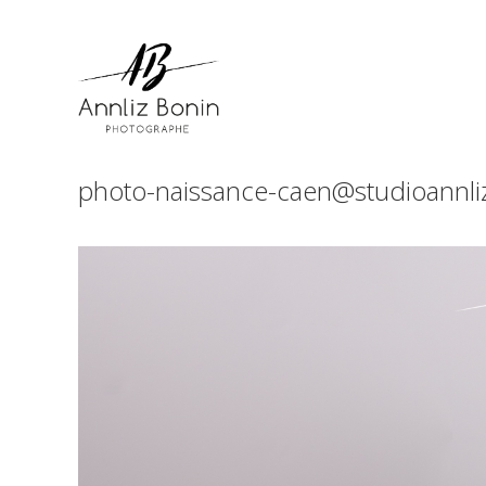
Skip
to
content
photo-naissance-caen@studioannli