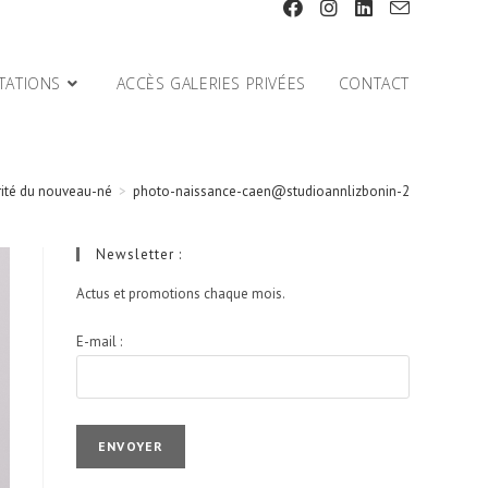
TATIONS
ACCÈS GALERIES PRIVÉES
CONTACT
rité du nouveau-né
>
photo-naissance-caen@studioannlizbonin-2
Newsletter :
Actus et promotions chaque mois.
E-mail :
I agree terms and conditions.*