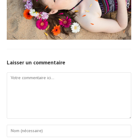
Laisser un commentaire
Comment
Enter
your