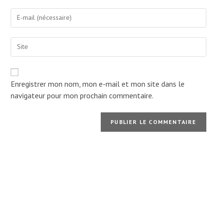
name
Enter
or
your
username
email
to
Enter
address
comment
your
to
website
comment
URL
(optional)
Enregistrer mon nom, mon e-mail et mon site dans le
navigateur pour mon prochain commentaire.