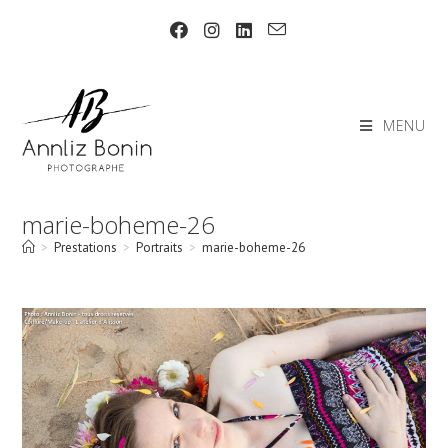
Skip
to
content
MENU
marie-boheme-26
>
Prestations
>
Portraits
>
marie-boheme-26