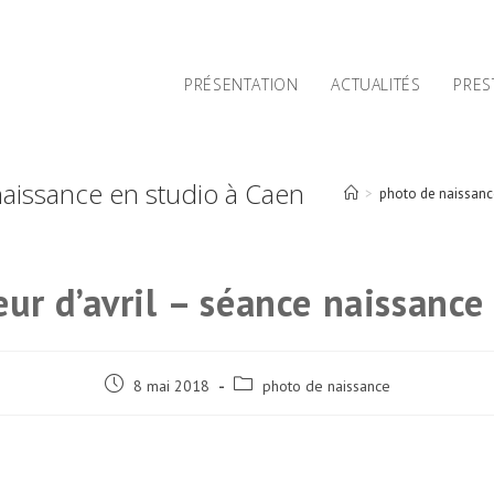
PRÉSENTATION
ACTUALITÉS
PRES
e naissance en studio à Caen
>
photo de naissanc
leur d’avril – séance naissance
Post
Post
8 mai 2018
photo de naissance
published:
category: