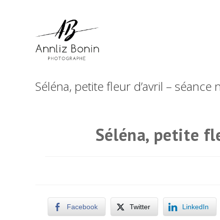
Skip
to
content
Séléna, petite fleur d’avril – séanc
Séléna, petite f
Facebook
Twitter
LinkedIn