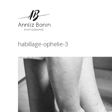
Skip
to
content
habillage-ophelie-3