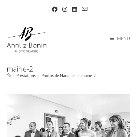
Skip
to
content
MENU
mairie-2
>
Prestations
>
Photos de Mariages
>
mairie-2