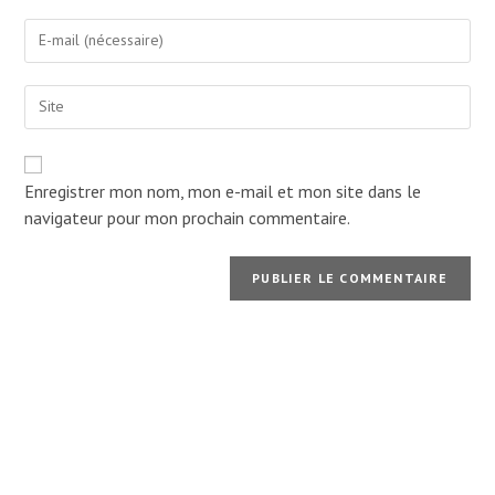
name
Enter
or
your
username
email
to
Enter
address
comment
your
to
website
comment
URL
(optional)
Enregistrer mon nom, mon e-mail et mon site dans le
navigateur pour mon prochain commentaire.