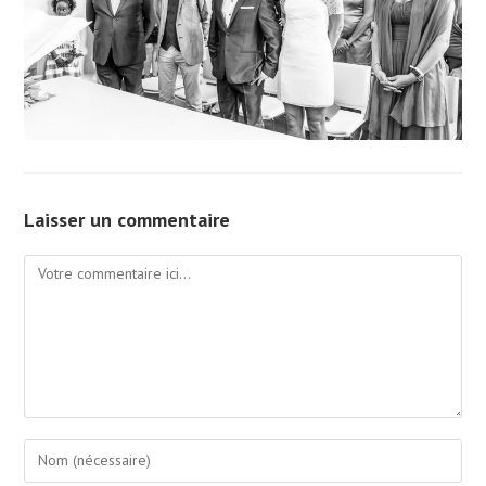
Laisser un commentaire
Comment
Enter
your