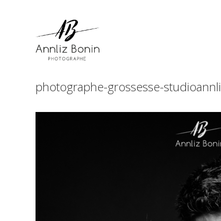
Skip
to
content
photographe-grossesse-studioannl