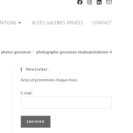
TATIONS
ACCÈS GALERIES PRIVÉES
CONTACT
e photos grossesse
>
photographe-grossesse-studioannlizbonin-4
Newsletter :
Actus et promotions chaque mois.
E-mail :
I agree terms and conditions.*