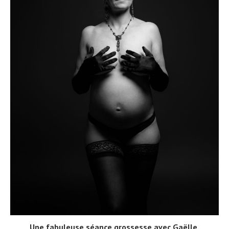
Une fabuleuse séance grossesse avec Gaëlle.