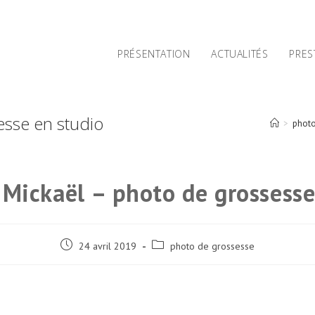
PRÉSENTATION
ACTUALITÉS
PRES
esse en studio
>
photo
 Mickaël – photo de grossesse
Post
Post
24 avril 2019
photo de grossesse
published:
category: