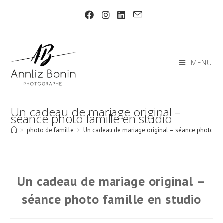
Skip
to
content
MENU
Un cadeau de mariage original –
séance photo famille en studio
>
photo de famille
>
Un cadeau de mariage original – séance photo fam
Un cadeau de mariage original –
séance photo famille en studio