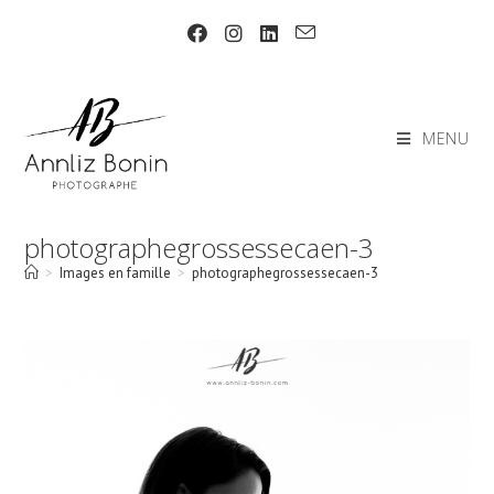
Skip
to
content
MENU
photographegrossessecaen-3
>
Images en famille
>
photographegrossessecaen-3