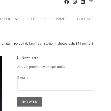
TATIONS
ACCÈS GALERIES PRIVÉES
CONTACT
 famille – portrait de famille en studio
>
photographe14-famille-2
Newsletter :
Actus et promotions chaque mois.
E-mail :
I agree terms and conditions.*