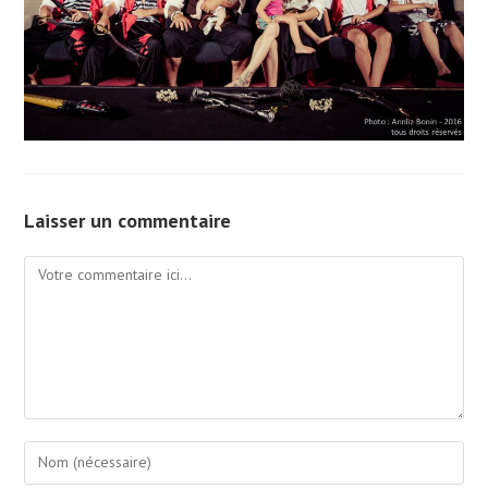
Laisser un commentaire
Comment
Enter
your