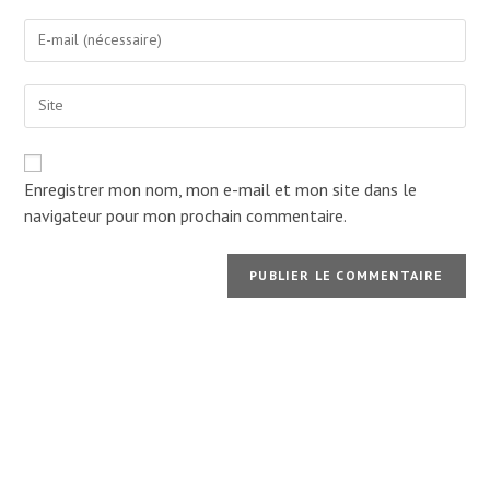
name
Enter
or
your
username
email
to
Enter
address
comment
your
to
website
comment
URL
(optional)
Enregistrer mon nom, mon e-mail et mon site dans le
navigateur pour mon prochain commentaire.