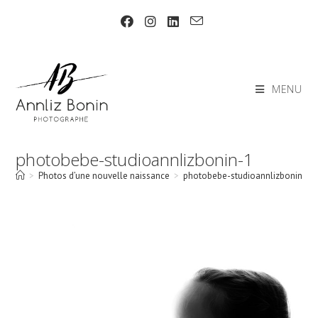
Skip
to
content
MENU
photobebe-studioannlizbonin-1
>
Photos d’une nouvelle naissance
>
photobebe-studioannlizbonin-1