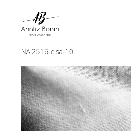
Skip
to
content
NAI2516-elsa-10