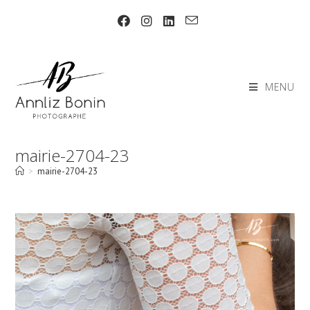
Skip
to
content
MENU
mairie-2704-23
>
mairie-2704-23