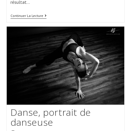
résultat…
Première
Continuer La Lecture
Expérience
En
Studio
Danse, portrait de
danseuse