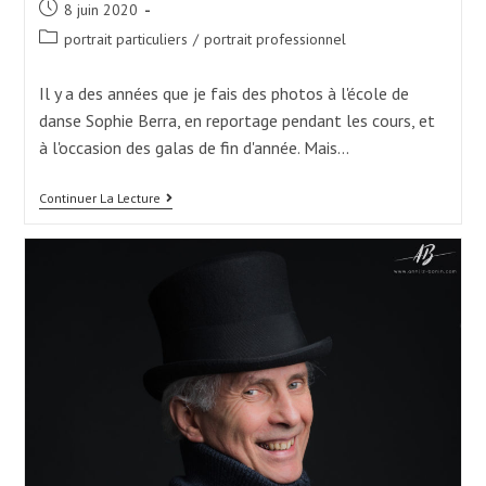
Post
8 juin 2020
published:
Post
portrait particuliers
/
portrait professionnel
category:
Il y a des années que je fais des photos à l'école de
danse Sophie Berra, en reportage pendant les cours, et
à l'occasion des galas de fin d'année. Mais…
Danse,
Continuer La Lecture
Portrait
De
Danseuse