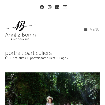
Skip
to
content
MENU
portrait particuliers
>
Actualités
>
portrait particuliers
>
Page 2