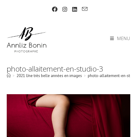
Skip
to
content
MENU
photo-allaitement-en-studio-3
>
2021 Une très belle années en images
>
photo-allaitement-en-studi